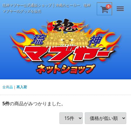
琉神マブヤー公式通販ショップ | 沖縄のヒーロー、琉神
Menu
0
マブヤーのグッズを販売
全商品
再入荷
5
件
の商品がみつかりました。