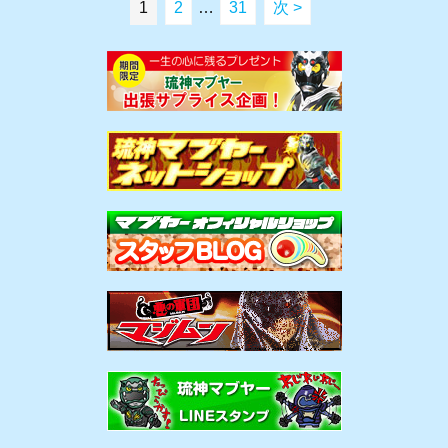
1
2
…
31
次 >