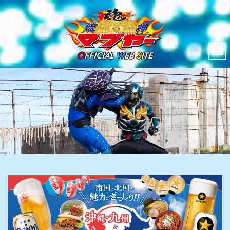
ナ
ビ
ゲ
ー
シ
ョ
ン
を
切
り
替
え