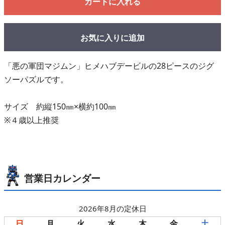
カートに入れる
お気に入りに追加
「悪の軍団マジムン」ヒメハブデービルの28ピースのジグ
ソーパズルです。
サイズ 約縦150㎜×横約100㎜
※４歳以上推奨
営業日カレンダー
2026年8月の定休日
日
月
火
水
木
金
土