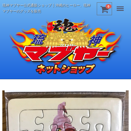
琉神マブヤー公式通販ショップ | 沖縄のヒーロー、琉神
Menu
0
マブヤーのグッズを販売