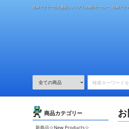
琉神マブヤー公式通販ショップ | 沖縄のヒーロー、琉神マブ
お
商品カテゴリー
新商品☆New Products☆