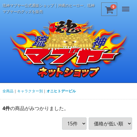
琉神マブヤー公式通販ショップ | 沖縄のヒーロー、琉神
Menu
0
マブヤーのグッズを販売
全商品
キャラクター別
オニヒトデービル
4
件
の商品がみつかりました。