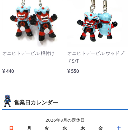
オニヒトデービル 根付け
オニヒトデービル ウッドプ
チS/T
¥ 440
¥ 550
営業日カレンダー
2026年8月の定休日
日
月
火
水
木
金
土