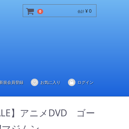
¥ 0
0
合計
新規会員登録
お気に入り
ログイン
ALE】アニメDVD ゴー
!マジムン