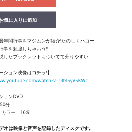
お気に入りに追加
暦年間行事をマジムンが紹介!たのしくハゴー
行事を勉強しちゃおう!!
説したブックレットもついてて分りやすい!
ーション映像はコチラ!】
www.youtube.com/watch?v=r3t4SyVSKWc
ションDVD
50分
カラー 16:9
ビデオは映像と音声を記録したディスクです。