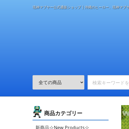
琉神マブヤー公式通販ショップ | 沖縄のヒーロー、琉神マブ
商品カテゴリー
新商品☆New Products☆